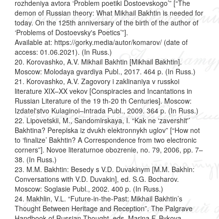
rozhdeniya avtora ‘Problem poetiki Dostoevskogo’” [“The
demon of Russian theory: What Mikhail Bakhtin is needed for
today. On the 125th anniversary of the birth of the author of
‘Problems of Dostoevsky's Poetics’”].
Available at: https://gorky.media/autor/komarov/ (date of
access: 01.06.2021). (In Russ.)
20. Korovashko, A.V. Mikhail Bakhtin [Mikhail Bakhtin].
Moscow: Molodaya gvardiya Publ., 2017. 464 p. (In Russ.)
21. Korovashko, A.V. Zagovory i zaklinaniya v russkoi
literature XIX–XX vekov [Conspiracies and Incantations in
Russian Literature of the 19 th-20 th Centuries]. Moscow:
Izdatel'stvo Kulaginoi–Intrada Publ., 2009. 364 p. (In Russ.)
22. Lipovetskii, M., Sandomirskaya, I. “Kak ne ‘zavershit'’
Bakhtina? Perepiska iz dvukh elektronnykh uglov” [“How not
to ‘finalize’ Bakhtin? A Correspondence from two electronic
corners”]. Novoe literaturnoe obozrenie, no. 79, 2006, pp. 7–
38. (In Russ.)
23. M.M. Bakhtin: Besedy s V.D. Duvakinym [M.M. Bakhin:
Conversations with V.D. Duvakin], ed. S.G. Bocharov.
Мoscow: Soglasie Publ., 2002. 400 p. (In Russ.)
24. Makhlin, V.L. “Future-in-the-Past: Mikhail Bakhtin’s
Thought Between Heritage and Reception”. The Palgrave
Handbook of Russian Thought, eds. Marina F. Bykova,