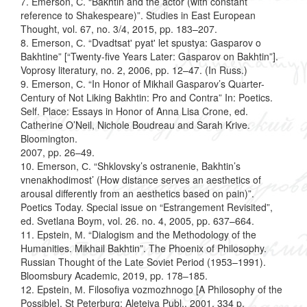
7. Emerson, С. “Bakhtin and the actor (with constant
reference to Shakespeare)”. Studies in East European
Thought, vol. 67, no. 3/4, 2015, pp. 183–207.
8. Emerson, С. “Dvadtsat' pyat' let spustya: Gasparov o
Bakhtine” [“Twenty-five Years Later: Gasparov on Bakhtin”].
Voprosy literatury, no. 2, 2006, pp. 12–47. (In Russ.)
9. Emerson, С. “In Honor of Mikhail Gasparov’s Quarter-
Century of Not Liking Bakhtin: Pro and Contra” In: Poetics.
Self. Place: Essays in Honor of Anna Lisa Crone, ed.
Catherine O’Neil, Nichole Boudreau and Sarah Krive.
Bloomington.
2007, pp. 26–49.
10. Emerson, С. “Shklovsky’s ostranenie, Bakhtin’s
vnenakhodimost’ (How distance serves an aesthetics of
arousal differently from an aesthetics based on pain)”.
Poetics Today. Special issue on “Estrangement Revisited”,
ed. Svetlana Boym, vol. 26. no. 4, 2005, pp. 637–664.
11. Epstein, М. “Dialogism and the Methodology of the
Humanities. Mikhail Bakhtin”. The Phoenix of Philosophy.
Russian Thought of the Late Soviet Period (1953–1991).
Bloomsbury Academic, 2019, pp. 178–185.
12. Epstein, М. Filosofiya vozmozhnogo [A Philosophy of the
Possible]. St Peterburg: Aleteiya Publ., 2001. 334 p.