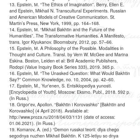
13. Epstein, М. “The Ethics of Imagination”. Berry, Ellen E.
and Epstein, Mikhail N. Transcultural Experiments. Russian
and American Models of Creative Communication. St.
Martin’s Press, New York, 1999, pp. 164–168.
14. Epstein, М. “Mikhail Bakhtin and the Future of the
Humanities”. The Transformative Humanities. A Manifesto,
trans. Igor Klyukanov. Bloomsbury, 2012, pp. 57–66.
15. Epstein, М. A Philosophy of the Possible. Modalities in
Thought and Culture. Transl. by Vern W. McGee and Marina
Eskina. Boston, Leiden et al: Brill Academic Publishers,
Rodopi (Value Inquiry Book Series 333), 2019. 365 p.
16. Epstein, M. “The Unasked Question: What Would Bakhtin
Say?” Common Knowledge, no. 10, 2004, pp. 42–60.
17. Epstein, M., Yur'enen, S. Entsiklopediya yunosti.
[Encyclopedia of Youth]. Moscow: Eksmo. Publ., 2018. 592 p.
(In Russ.)
18. Grigor'ev, Apollon. “Bakhtin i Korovashko” [Bakhtin and
Korovashko] (4 April 2018). Available at:
http://www.proza.ru/2018/04/03/1131 (date of access:
01.06.2021). (In Russ.)
19. Komarov, A. (ed.) “Demon russkoi teorii: dlya chego
segodnya nuzhen Mikhail Bakhtin. K 125-letiyu so dnya