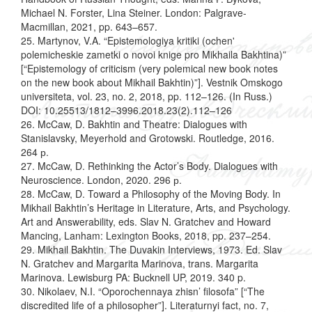
Michael N. Forster, Lina Steiner. London: Palgrave-
Macmillan, 2021, pp. 643–657.
25. Martynov, V.A. “Epistemologiya kritiki (ochen'
polemicheskie zametki o novoi knige pro Mikhaila Bakhtina)”
[“Epistemology of criticism (very polemical new book notes
on the new book about Mikhail Bakhtin)”]. Vestnik Omskogo
universiteta, vol. 23, no. 2, 2018, pp. 112–126. (In Russ.)
DOI: 10.25513/1812–3996.2018.23(2).112–126
26. McCaw, D. Bakhtin and Theatre: Dialogues with
Stanislavsky, Meyerhold and Grotowski. Routledge, 2016.
264 р.
27. McCaw, D. Rethinking the Actor’s Body. Dialogues with
Neuroscience. London, 2020. 296 р.
28. McCaw, D. Toward a Philosophy of the Moving Body. In
Mikhail Bakhtin’s Heritage in Literature, Arts, and Psychology.
Art and Answerability, eds. Slav N. Gratchev and Howard
Mancing, Lanham: Lexington Books, 2018, pp. 237–254.
29. Mikhail Bakhtin. The Duvakin Interviews, 1973. Ed. Slav
N. Gratchev and Margarita Marinova, trans. Margarita
Marinova. Lewisburg PA: Bucknell UP, 2019. 340 p.
30. Nikolaev, N.I. “Oporochennaya zhisn’ filosofa” [“The
discredited life of a philosopher”]. Literaturnyi fact, no. 7,