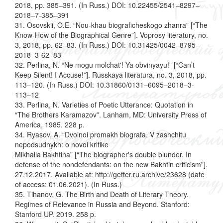
2018, pp. 385–391. (In Russ.) DOI: 10.22455/2541–8297–
2018–7-385–391
31. Osovskii, O.E. “Nou-khau biograficheskogo zhanra” [“The
Know-How of the Biographical Genre”]. Voprosy literatury, no.
3, 2018, pp. 62–83. (In Russ.) DOI: 10.31425/0042–8795–
2018–3-62–83
32. Perlina, N. “Ne mogu molchat'! Ya obvinyayu!” [“Can’t
Keep Silent! I Accuse!”]. Russkaya literatura, no. 3, 2018, pp.
113–120. (In Russ.) DOI: 10.31860/0131–6095–2018–3-
113–12
33. Perlina, N. Varieties of Poetic Utterance: Quotation in
“The Brothers Karamazov”. Lanham, MD: University Press of
America, 1985. 228 р.
34. Ryasov, A. “Dvoinoi promakh biografa. V zashchitu
nepodsudnykh: o novoi kritike
Mikhaila Bakhtina” [“The biographer's double blunder. In
defense of the nondefendants: on the new Bakhtin criticism”].
27.12.2017. Available at: http://gefter.ru.archive/23628 (date
of access: 01.06.2021). (In Russ.)
35. Tihanov, G. The Birth and Death of Literary Theory.
Regimes of Relevance in Russia and Beyond. Stanford:
Stanford UP. 2019. 258 p.