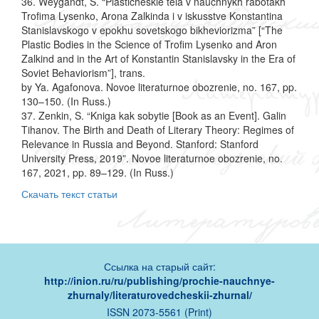
36. Weygandt, S. “Plasticheskie tela v nauchnykh rabotakh
Trofima Lysenko, Arona Zalkinda i v iskusstve Konstantina
Stanislavskogo v epokhu sovetskogo bikheviorizma” [“The
Plastic Bodies in the Science of Trofim Lysenko and Aron
Zalkind and in the Art of Konstantin Stanislavsky in the Era of
Soviet Behaviorism”], trans.
by Ya. Agafonova. Novoe literaturnoe obozrenie, no. 167, pp.
130–150. (In Russ.)
37. Zenkin, S. “Kniga kak sobytie [Book as an Event]. Galin
Tihanov. The Birth and Death of Literary Theory: Regimes of
Relevance in Russia and Beyond. Stanford: Stanford
University Press, 2019”. Novoe literaturnoe obozrenie, no.
167, 2021, pp. 89–129. (In Russ.)
Скачать текст статьи
Ссылка на старый сайт:
http://inion.ru/ru/publishing/prochie-nauchnye-
zhurnaly/literaturovedcheskii-zhurnal/
ISSN 2073-5561 (Print)