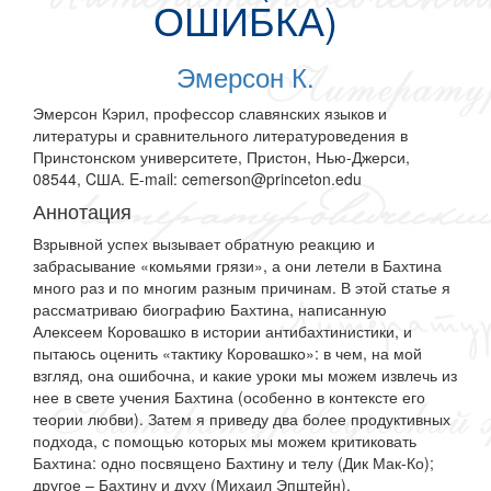
ОШИБКА)
Эмерсон К.
Эмерсон Кэрил, профессор славянских языков и
литературы и сравнительного литературоведения в
Принстонском университете, Пристон, Нью-Джерси,
08544, CША. E-mail: cemerson@princeton.edu
Аннотация
Взрывной успех вызывает обратную реакцию и
забрасывание «комьями грязи», а они летели в Бахтина
много раз и по многим разным причинам. В этой статье я
рассматриваю биографию Бахтина, написанную
Алексеем Коровашко в истории антибахтинистики, и
пытаюсь оценить «тактику Коровашко»: в чем, на мой
взгляд, она ошибочна, и какие уроки мы можем извлечь из
нее в свете учения Бахтина (особенно в контексте его
теории любви). Затем я приведу два более продуктивных
подхода, с помощью которых мы можем критиковать
Бахтина: одно посвящено Бахтину и телу (Дик Мак-Ко);
другое – Бахтину и духу (Михаил Эпштейн).