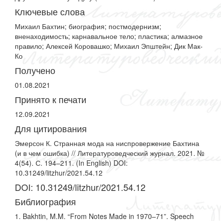
Ключевые слова
Михаил Бахтин; биография; постмодернизм;
вненаходимость; карнавальное тело; пластика; алмазное
правило; Алексей Коровашко; Михаил Эпштейн; Дик Мак-
Ко
Получено
01.08.2021
Принято к печати
12.09.2021
Для цитирования
Эмерсон К. Странная мода на ниспровержение Бахтина
(и в чем ошибка) // Литературоведческий журнал. 2021. №
4(54). С. 194–211. (In English) DOI:
10.31249/litzhur/2021.54.12
DOI: 10.31249/litzhur/2021.54.12
Библиография
1. Bakhtin, M.M. “From Notes Made in 1970–71”. Speech