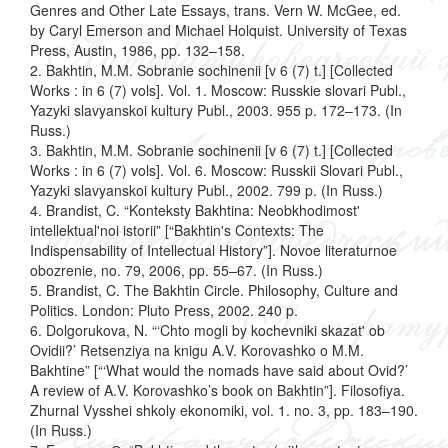
Genres and Other Late Essays, trans. Vern W. McGee, ed.
by Caryl Emerson and Michael Holquist. University of Texas
Press, Austin, 1986, pp. 132–158.
2. Bakhtin, M.M. Sobranie sochinenii [v 6 (7) t.] [Collected
Works : in 6 (7) vols]. Vol. 1. Moscow: Russkie slovari Publ.,
Yazyki slavyanskoi kultury Publ., 2003. 955 p. 172–173. (In
Russ.)
3. Bakhtin, M.M. Sobranie sochinenii [v 6 (7) t.] [Collected
Works : in 6 (7) vols]. Vol. 6. Moscow: Russkii Slovari Publ.,
Yazyki slavyanskoi kultury Publ., 2002. 799 p. (In Russ.)
4. Brandist, C. “Konteksty Bakhtina: Neobkhodimost'
intellektual'noi istorii” [“Bakhtin's Contexts: The
Indispensability of Intellectual History”]. Novoe literaturnoe
obozrenie, no. 79, 2006, pp. 55–67. (In Russ.)
5. Brandist, C. The Bakhtin Circle. Philosophy, Culture and
Politics. London: Pluto Press, 2002. 240 p.
6. Dolgorukova, N. “‘Chto mogli by kochevniki skazat' ob
Ovidii?’ Retsenziya na knigu A.V. Korovashko o M.M.
Bakhtine” [“‘What would the nomads have said about Ovid?’
A review of A.V. Korovashko’s book on Bakhtin”]. Filosofiya.
Zhurnal Vysshei shkoly ekonomiki, vol. 1. no. 3, pp. 183–190.
(In Russ.)