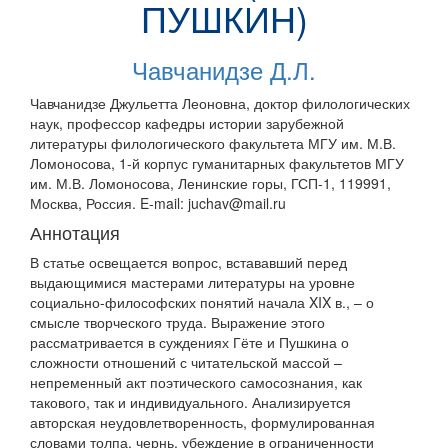
ПУШКИН)
Чавчанидзе Д.Л.
Чавчанидзе Джульетта Леоновна, доктор филологических
наук, профессор кафедры истории зарубежной
литературы филологического факультета МГУ им. М.В.
Ломоносова, 1-й корпус гуманитарных факультетов МГУ
им. М.В. Ломоносова, Ленинские горы, ГСП-1, 119991,
Москва, Россия. E-mail: juchav@mail.ru
Аннотация
В статье освещается вопрос, встававший перед
выдающимися мастерами литературы на уровне
социально-философских понятий начала XIX в., – о
смысле творческого труда. Выражение этого
рассматривается в суждениях Гёте и Пушкина о
сложности отношений с читательской массой –
непременный акт поэтического самосознания, как
такового, так и индивидуального. Анализируется
авторская неудовлетворенность, формулированная
словами толпа, чернь, убеждение в ограниченности